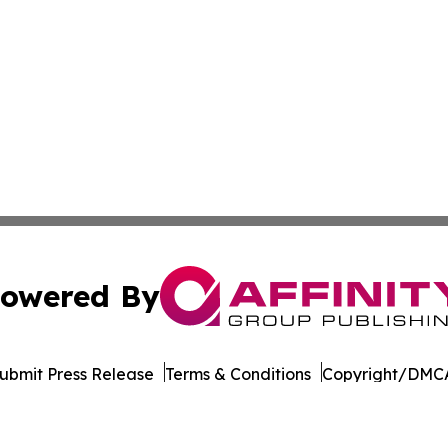
owered By
ubmit Press Release
Terms & Conditions
Copyright/DMCA
ics Inc. dba Affinity Group Publishing & MarCom Europe. 