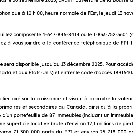
e clos le 30 septembre 2025, avant l'ouverture de la Bourse
honique à 10 h 00, heure normale de l'Est, le jeudi 13 nov
euillez composer le 1-647-846-8414 ou le 1-833-752-3601 (
z à vous joindre à la conférence téléphonique de FPI In
 sera disponible jusqu'au 13 décembre 2025. Pour accéder
nada et aux États-Unis) et entrer le code d'accès 1891640.
er axé sur la croissance et visant à accroître la valeur 
primaires et secondaires au Canada, ainsi qu'à la propri
re d'un portefeuille de 87 immeubles (incluant un immeub
 superficie locative brute d'environ 12,1 millions de pie
environ 71 300 000 parts du FPI et environ 25 718 000