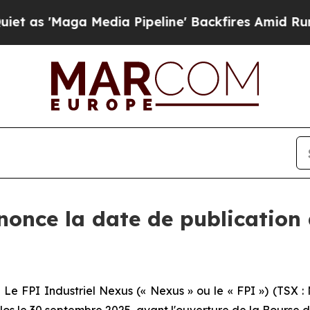
 'Maga Media Pipeline' Backfires Amid Rumors T
once la date de publication 
FPI Industriel Nexus (« Nexus » ou le « FPI ») (TSX : 