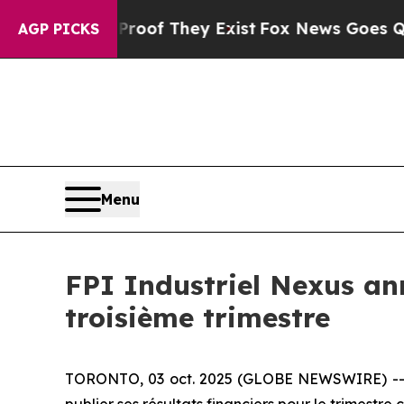
ffers no Proof They Exist
Fox News Goes Quiet as
AGP PICKS
Menu
FPI Industriel Nexus ann
troisième trimestre
TORONTO, 03 oct. 2025 (GLOBE NEWSWIRE) -- Le 