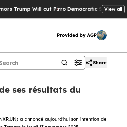
rump Will cut Pirro
Democratic Socialists of Am
View all
Provided by AGP
Share
de ses résultats du
NXR.UN) a annoncé aujourd'hui son intention de